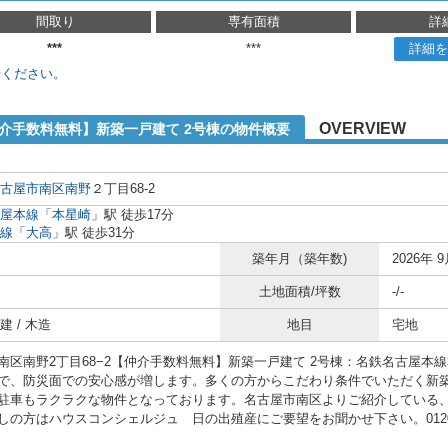
間取り
専有面積
詳
***
***
詳細を
せください。
OVERVIEW
仲介手数料無料】新築一戸建て 2号棟の物件概要
古屋市南区
南野
２丁目68-2
屋本線
「
本星崎
」駅 徒歩17分
線
「
大高
」駅 徒歩31分
築年月（築年数)
2026年 9
土地面積/坪数
-/-
 / 木造
地目
宅地
南区南野2丁目68−2【仲介手数料無料】新築一戸建て 2号棟：名鉄名古屋本
で、防災面での安心感が増します。多くの方からこだわり条件でいただく新築
駐車もラクラクな物件となっております。名古屋市南区よりご紹介している
しの方はハウスコンシェルジュ 日の出殖産にご要望をお聞かせ下さい。0120-