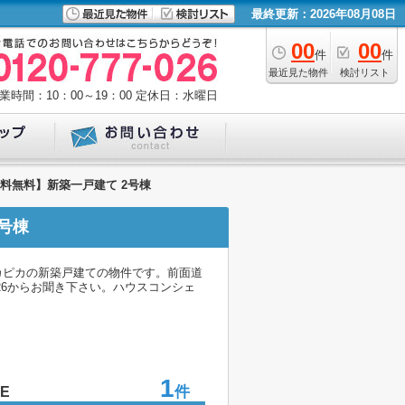
最終更新：2026年08月08日
00
00
件
件
最近見た物件
検討リスト
業時間：10：00～19：00
定休日：水曜日
数料無料】新築一戸建て 2号棟
号棟
カピカの新築戸建ての物件です。前面道
026からお聞き下さい。ハウスコンシェ
1
件
VE