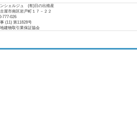
ンシェルジュ (有)日の出殖産
名古屋市南区岩戸町１７－２２
0-777-026
(11) 第11828号
地建物取引業保証協会