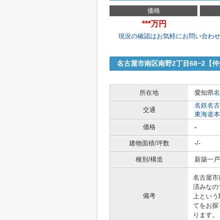
価格
***万円
現況の確認はお気軽にお問い合わ
名古屋市南区南野2丁目68−2【
所在地
愛知県
名
名鉄名古
交通
東海道本
価格
-
建物面積/坪数
-/-
種別/構造
新築一戸建
名古屋市
済みなの
備考
上という
てをお探
ります。