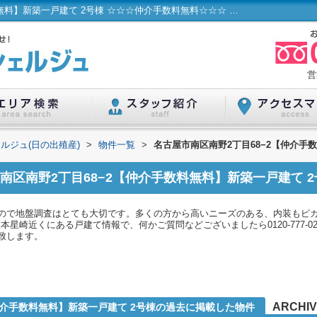
名古屋市南区南野2丁目68−2【仲介手数料無料】新築一戸建て 2号棟 ☆☆☆仲介手数料無料☆☆☆ 名古屋市...／ハウスコンシェルジュ(日の出殖産)
営
ルジュ(日の出殖産)
>
物件一覧
>
名古屋市南区南野2丁目68−2【仲介手
南区南野2丁目68−2【仲介手数料無料】新築一戸建て 2
ので地盤調査はとても大切です。多くの方から高いニーズのある、内装もピ
本星崎近くにある戸建て情報で、何かご質問などございましたら0120-777-
致します。
ARCHI
仲介手数料無料】新築一戸建て 2号棟の過去に掲載した物件