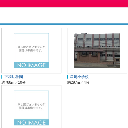
正和幼稚園
星崎小学校
約788m／10分
約297m／4分