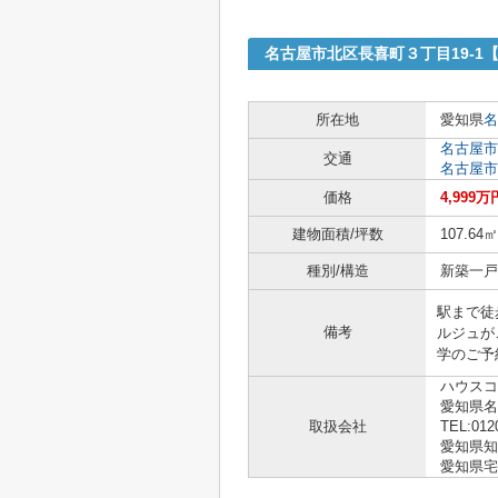
名古屋市北区長喜町３丁目19-
所在地
愛知県
名
名古屋市
交通
名古屋市
価格
4,999万
建物面積/坪数
107.64㎡
種別/構造
新築一戸建
駅まで徒
備考
ルジュが
学のご予
ハウスコ
愛知県
取扱会社
TEL:012
愛知県知事 
愛知県宅