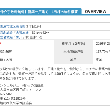
OVERVIEW
1【仲介手数料無料】新築一戸建て 1号棟の物件概要
古屋市北区
長喜町
３丁目19-1
営名城線
「
志賀本通
」駅 徒歩13分
営名城線
「
黒川
」駅 徒歩15分
円
築年月（築年数)
2026年 2
/32.56坪
土地面積/坪数
117.79㎡
 / 木造
地目
宅地
歩13分の場所に立地しています。戸建て物件をご検討なら、コチラの新築の
ご紹介する、売買一戸建てを見学しては如何でしょうか。名古屋市北区にある一戸建
約を受け付けております。
ンシェルジュ (有)日の出殖産
名古屋市南区岩戸町１７－２２
0-777-026
(11) 第11828号
地建物取引業保証協会