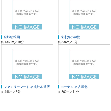
金城幼稚園
東志賀小学校
約1369m／18分
約334m／5分
ファミリーマート 名北辻本通店
コーナン 名古屋北
約446m／6分
約802m／11分