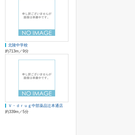
北陵中学校
約713m／9分
Ｖ・ｄｒｕｇ中部薬品辻本通店
約339m／5分