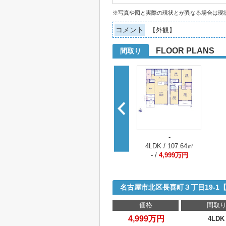
※写真や図と実際の現状とが異なる場合は現
コメント
【外観】
FLOOR PLANS
間取り
-
4LDK / 107.64㎡
- /
4,999万円
名古屋市北区長喜町３丁目19-
価格
間取
4,999万円
4LDK