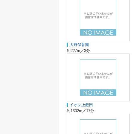
大野保育園
約227m／3分
イオン上飯田
約1302m／17分