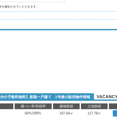
状を優先させていただきます。
VACANCY
1【仲介手数料無料】新築一戸建て 1号棟の販売物件情報
り
建ぺい率/容積率
建物面積
土地面積
60%/200%
107.64㎡
117.79㎡