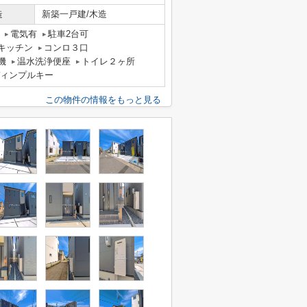
造
新築一戸建/木造
電気有
駐車2台可
キッチン
コンロ３口
機
温水洗浄便座
トイレ２ヶ所
ィンプルキー
この物件の情報をもっと見る