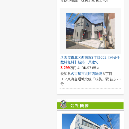
名鉄小牧線「味鋺」駅 徒歩4分
名古屋市北区西味鋺3丁目652【仲介手
数料無料】新築一戸建て
3,299
万円 4LDK/97.85㎡
愛知県
名古屋市北区
西味鋺
３丁目
ＪＲ東海交通城北線「味美」駅 徒歩23
分