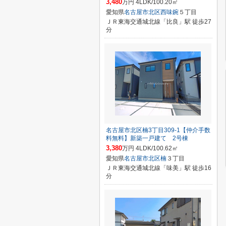
3,480
万円 4LDK/100.20㎡
愛知県
名古屋市北区
西味鋺
５丁目
ＪＲ東海交通城北線「比良」駅 徒歩27
分
名古屋市北区楠3丁目309-1【仲介手数
料無料】新築一戸建て 2号棟
3,380
万円 4LDK/100.62㎡
愛知県
名古屋市北区
楠
３丁目
ＪＲ東海交通城北線「味美」駅 徒歩16
分