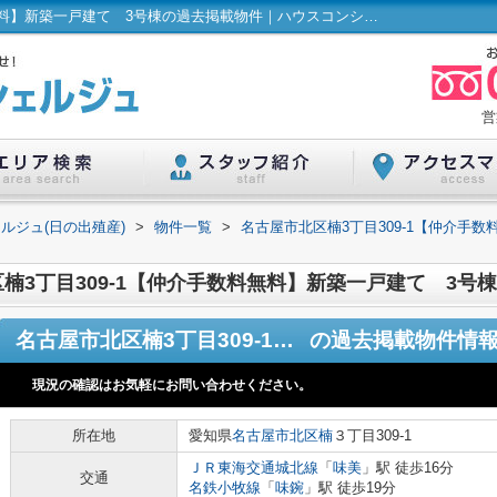
名古屋市北区楠3丁目309-1【仲介手数料無料】新築一戸建て 3号棟の過去掲載物件｜ハウスコンシェルジュ(日の出殖産)
営
ルジュ(日の出殖産)
>
物件一覧
>
名古屋市北区楠3丁目309-1【仲介手
楠3丁目309-1【仲介手数料無料】新築一戸建て 3号棟
名古屋市北区楠3丁目309-1【仲介手数料無料】新築一戸建て 3号棟
の過去掲載物件情
現況の確認はお気軽にお問い合わせください。
所在地
愛知県
名古屋市北区
楠
３丁目309-1
ＪＲ東海交通城北線
「
味美
」駅 徒歩16分
交通
名鉄小牧線
「
味鋺
」駅 徒歩19分