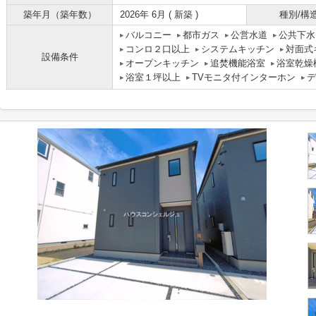
築年月（築年数）
2026年 6月 ( 新築 )
種別/構
バルコニー
都市ガス
公営水道
公共下水
コンロ２口以上
システムキッチン
対面式
設備条件
オープンキッチン
追焚機能浴室
浴室乾燥
浴室１坪以上
TVモニタ付インターホン
デ