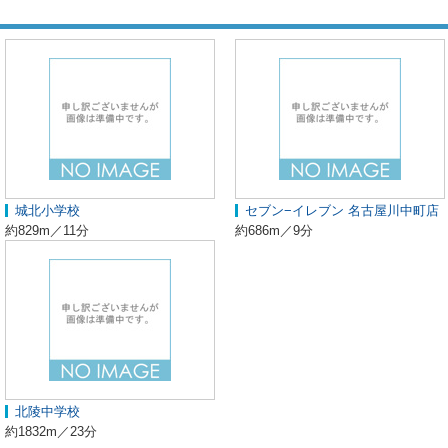
城北小学校
セブン−イレブン 名古屋川中町店
約829m／11分
約686m／9分
北陵中学校
約1832m／23分