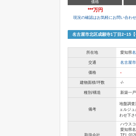
価格
***万円
現況の確認はお気軽にお問い合わ
名古屋市北区成願寺1丁目2−15
所在地
愛知県
名
交通
名古屋市
価格
-
建物面積/坪数
-/-
種別/構造
新築一戸建
地盤調査
備考
ェルジュ
わせ下さ
ハウスコ
愛知県
取扱会社
TEL:012