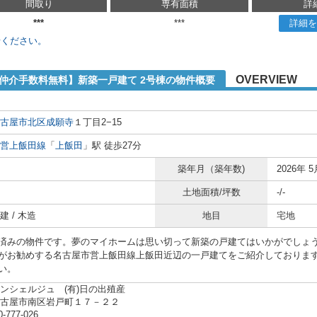
間取り
専有面積
詳
***
***
詳細を
せください。
OVERVIEW
【仲介手数料無料】新築一戸建て 2号棟の物件概要
古屋市北区
成願寺
１丁目2−15
営上飯田線
「
上飯田
」駅 徒歩27分
築年月（築年数)
2026年 5
土地面積/坪数
-/-
 / 木造
地目
宅地
済みの物件です。夢のマイホームは思い切って新築の戸建てはいかがでしょ
がお勧めする名古屋市営上飯田線上飯田近辺の一戸建てをご紹介しております。詳細
い。
ンシェルジュ (有)日の出殖産
名古屋市南区岩戸町１７－２２
0-777-026