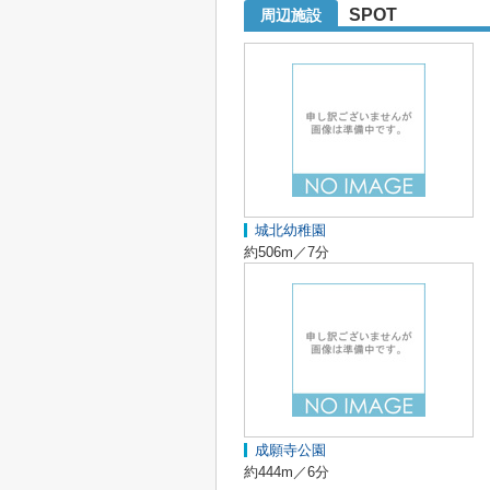
SPOT
周辺施設
城北幼稚園
約506m／7分
成願寺公園
約444m／6分