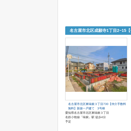
名古屋市北区成願寺1丁目2−15
名古屋市北区東味鋺３丁目730【仲介手数料
無料】新築一戸建て 3号棟
愛知県名古屋市北区東味鋺３丁目
名鉄小牧線「味鋺」駅 徒歩4分
予定