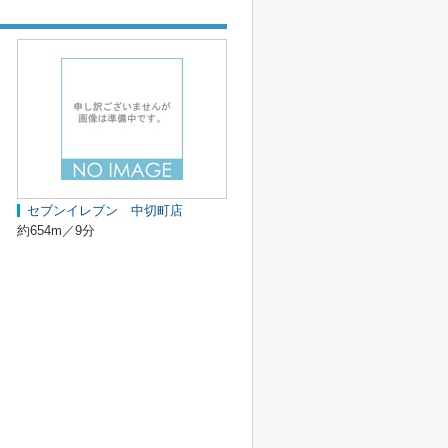
セブンイレブン 中切町店
約654m／9分