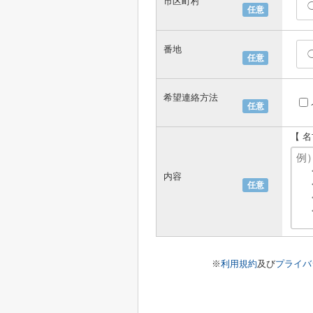
市区町村
任意
番地
任意
希望連絡方法
任意
【 
内容
任意
※
利用規約
及び
プライバ