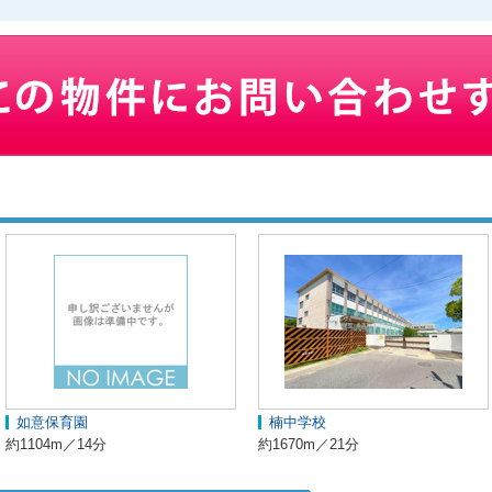
如意保育園
楠中学校
約1104m／14分
約1670m／21分