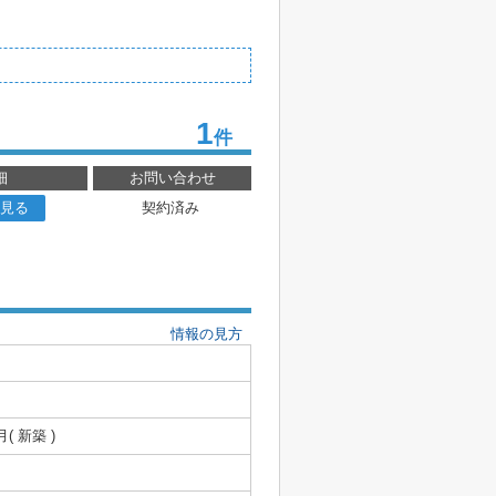
1
件
細
お問い合わせ
見る
契約済み
情報の見方
月( 新築 )