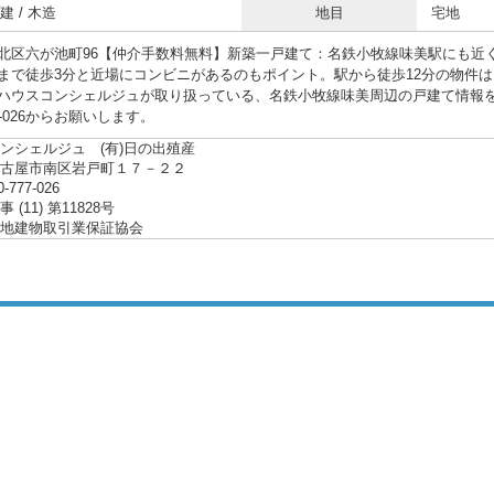
 / 木造
地目
宅地
北区六が池町96【仲介手数料無料】新築一戸建て：名鉄小牧線味美駅にも近
まで徒歩3分と近場にコンビニがあるのもポイント。駅から徒歩12分の物件は
ハウスコンシェルジュが取り扱っている、名鉄小牧線味美周辺の戸建て情報
777-026からお願いします。
ンシェルジュ (有)日の出殖産
名古屋市南区岩戸町１７－２２
0-777-026
(11) 第11828号
地建物取引業保証協会