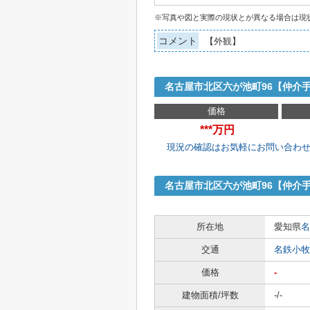
※写真や図と実際の現状とが異なる場合は現
コメント
【外観】
名古屋市北区六が池町96【仲介
価格
***万円
現況の確認はお気軽にお問い合わ
名古屋市北区六が池町96【仲介
所在地
愛知県
名
交通
名鉄小牧
価格
-
建物面積/坪数
-/-