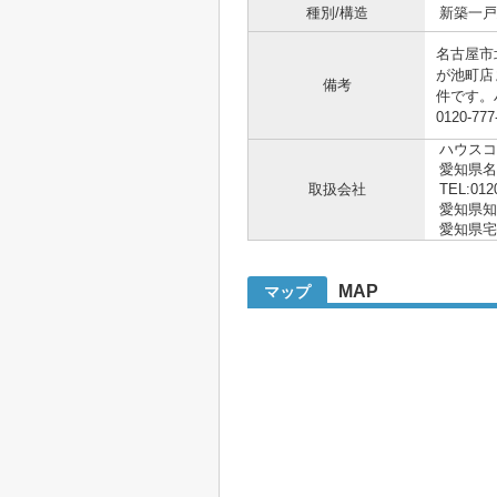
種別/構造
新築一戸建
名古屋市
が池町店
備考
件です。
0120-
ハウスコ
愛知県
取扱会社
TEL:012
愛知県知事 
愛知県宅
MAP
マップ