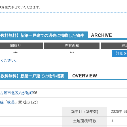
状を優先させていただきます。
ARCHIVE
手数料無料】新築一戸建ての過去に掲載した物件
間取り
専有面積
詳
***
***
詳細を
せください。
OVERVIEW
手数料無料】新築一戸建ての物件概要
古屋市北区
六が池町
96
線
「
味美
」駅 徒歩12分
築年月（築年数)
2026年 6
土地面積/坪数
-/-