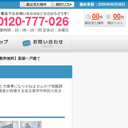
最終更新：2026年08月08日
00
00
件
件
最近見た物件
検討リスト
業時間：10：00～19：00
定休日：水曜日
手数料無料】新築一戸建て
と大惨事になりかねませんので地盤調
殖産が自慢する名古屋市中村区の名古
。