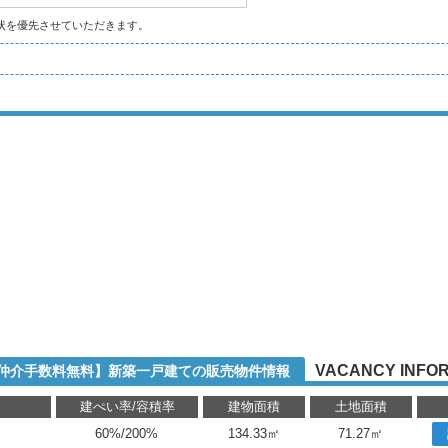
状を優先させていただきます。
VACANCY INFO
【仲介手数料無料】新築一戸建ての販売物件情報
り
建ぺい率/容積率
建物面積
土地面積
60%/200%
134.33㎡
71.27㎡