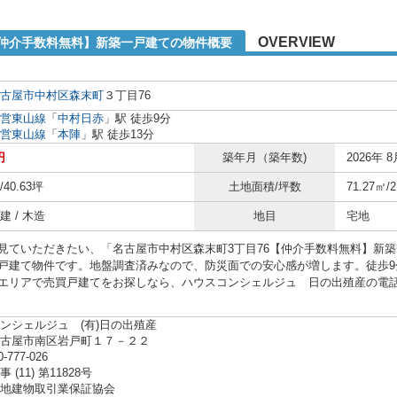
OVERVIEW
【仲介手数料無料】新築一戸建ての物件概要
古屋市中村区
森末町
３丁目76
営東山線
「
中村日赤
」駅 徒歩9分
営東山線
「
本陣
」駅 徒歩13分
円
築年月（築年数)
2026年 8
/40.63坪
土地面積/坪数
71.27㎡/
 / 木造
地目
宅地
見ていただきたい、「名古屋市中村区森末町3丁目76【仲介手数料無料】新
戸建て物件です。地盤調査済みなので、防災面での安心感が増します。徒歩9
エリアで売買戸建てをお探しなら、ハウスコンシェルジュ 日の出殖産の電話番号、
ンシェルジュ (有)日の出殖産
名古屋市南区岩戸町１７－２２
0-777-026
(11) 第11828号
地建物取引業保証協会