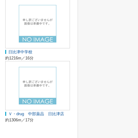
日比津中学校
約1216m／16分
Ｖ・drug 中部薬品 日比津店
約1306m／17分