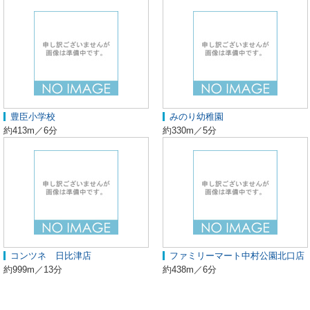
豊臣小学校
みのり幼稚園
約413m／6分
約330m／5分
コンツネ 日比津店
ファミリーマート中村公園北口店
約999m／13分
約438m／6分