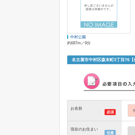
中村公園
約687m／9分
名古屋市中村区森末町3丁目76
お名前
必須
現在のお住まい
任意