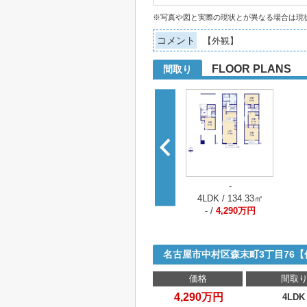
※写真や図と実際の現状とが異なる場合は現
コメント
【外観】
FLOOR PLANS
間取り
-
4LDK / 134.33㎡
- /
4,290万円
名古屋市中村区森末町3丁目76
価格
間取
4,290万円
4LDK