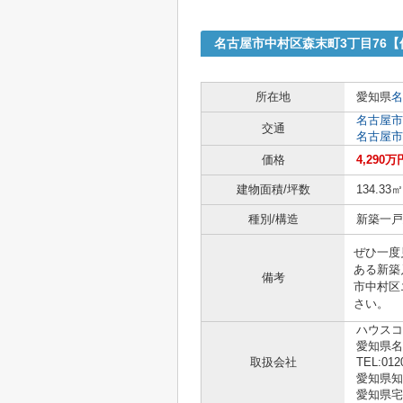
名古屋市中村区森末町3丁目76
所在地
愛知県
名
名古屋市
交通
名古屋市
価格
4,290万
建物面積/坪数
134.33㎡
種別/構造
新築一戸建
ぜひ一度
ある新築
備考
市中村区
さい。
ハウスコ
愛知県
取扱会社
TEL:012
愛知県知事 
愛知県宅