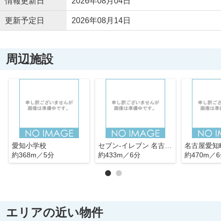
情報更新日
2026年08月04日
更新予定日
2026年08月14日
周辺施設
愛知小学校
セブン‐イレブン 名古屋舟戸町店
名古屋愛知
約368m／5分
約433m／6分
約470m／
エリアの近い物件