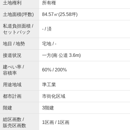
土地権利
所有権
土地面積(坪数)
84.57㎡(25.58坪)
私道負担面積 /
- / 済
セットバック
地目 / 地勢
宅地 / -
接道状況
一方(南 公道 3.6m)
建ぺい率 /
60% / 200%
容積率
用途地域
準工業
都市計画
市街化区域
階建
3階建
総区画数 /
1区画 / 1区画
販売区画数