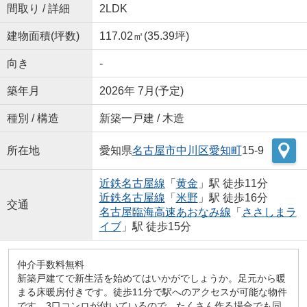
間取り / 詳細
2LDK
建物面積(坪数)
117.02㎡(35.39坪)
向き
-
築年月
2026年 7月(予定)
種別 / 構造
新築一戸建 / 木造
所在地
愛知県
名古屋市中川区
愛知町
15-9
近鉄名古屋線
「
黄金
」駅 徒歩11分
近鉄名古屋線
「
米野
」駅 徒歩16分
交通
名古屋臨海高速あおなみ線
「
ささしまラ
イブ
」駅 徒歩15分
仲介手数料無料
新築戸建てで新生活を始めてはいかがでしょうか。足元から暖
まる床暖房付きです。徒歩11分で駅へのアクセスが可能な物件
です。3口コンロが付いているので、たくさん作る場合でも同