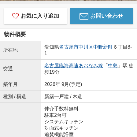
お気に入り追加
お問い合わせ
物件概要
愛知県
名古屋市中川区
中野新町
６丁目8-
所在地
1
名古屋臨海高速あおなみ線
「
中島
」駅 徒
交通
歩19分
築年月
2026年 9月(予定)
種別 / 構造
新築一戸建 / 木造
仲介手数料無料
駐車2台可
システムキッチン
対面式キッチン
追焚機能浴室