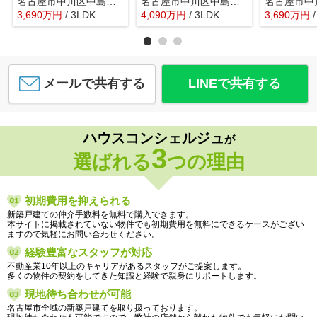
名古屋市中川区中島新町２丁目1401【仲介手数料無料】新築一戸建て 5号棟
名古屋市中川区中島新町２丁目1401【仲介手数料無料】新築一戸建て 1号棟
3,690
万
円
/ 3LDK
4,090
万
円
/ 3LDK
3,690
万
円
メールで共有する
LINEで共有する
ハウスコンシェルジュ
が
3
選ばれる
つの理由
初期費用を抑えられる
新築戸建ての仲介手数料を無料で購入できます。
本サイトに掲載されていない物件でも初期費用を無料にできるケースがござい
ますので気軽にお問い合わせください。
経験豊富なスタッフが対応
不動産業10年以上のキャリアがあるスタッフがご提案します。
多くの物件の契約をしてきた知識と経験で親身にサポートします。
現地待ち合わせが可能
名古屋市全域の新築戸建てを取り扱っております。