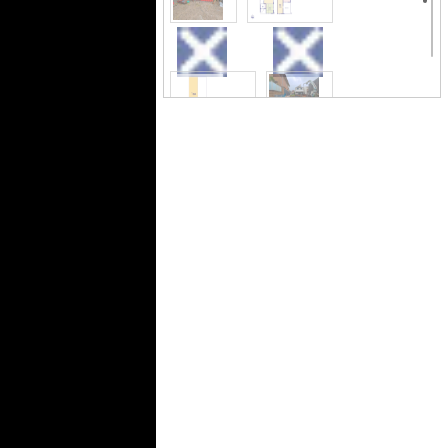
でお困りのことがありましたら、0120-
777-026からハウスコンシェルジュまで
お電話ください(*´ω`*)
外観
間取り
区画図
外観
前面道路含む現地写真