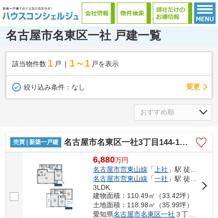
名古屋市名東区一社 戸建一覧
1
1～1
該当物件数
戸
戸を表示
変更
絞り込み条件：
なし
名古屋市名東区一社3丁目144-1【仲介手数料無料】新築一戸建て
売買 | 新築一戸建
6,880
万
円
名古屋市営東山線
「
上社
」駅 徒歩11分
名古屋市営東山線
「
一社
」駅 徒歩11分
3LDK
建物面積：110.49㎡（33.42坪）
土地面積：118.98㎡（35.99坪）
愛知県
名古屋市名東区
一社
３丁目144-1