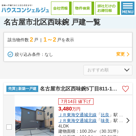
名古屋市北区西味鋺 戸建一覧
2
1～2
該当物件数
戸
戸を表示
変更
絞り込み条件：
なし
名古屋市北区西味鋺5丁目811-1【仲介手数料無料】新築一戸建て 1号棟
売買 | 新築一戸建
7月14日 値下げ
3,480
万
円
ＪＲ東海交通城北線
「
比良
」駅 徒歩27分
ＪＲ東海交通城北線
「
味美
」駅 徒歩29分
4LDK
建物面積：100.20㎡（30.31坪）