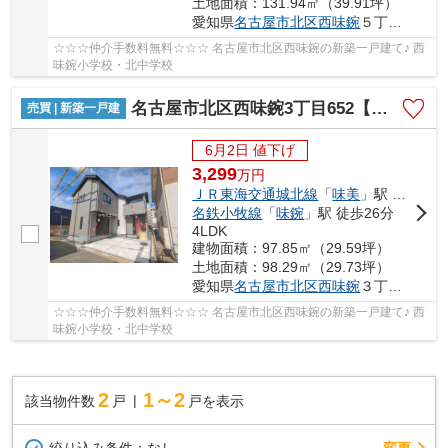
土地面積：131.94㎡（39.91坪）
愛知県
名古屋市北区
西味鋺
５丁目811−1
☆☆☆仲介手数料無料☆☆☆ 名古屋市北区西味鋺の新築一戸建て♪ 西
味鋺小学校・北中学校
名古屋市北区西味鋺3丁目652【仲介手数料無料】新築一戸建て
売買 | 新築一戸建
6月2日 値下げ
3,299
万
円
ＪＲ東海交通城北線
「
味美
」駅 徒歩23分
名鉄小牧線
「
味鋺
」駅 徒歩26分
4LDK
建物面積：97.85㎡（29.59坪）
土地面積：98.29㎡（29.73坪）
愛知県
名古屋市北区
西味鋺
３丁目652
☆☆☆仲介手数料無料☆☆☆ 名古屋市北区西味鋺の新築一戸建て♪ 西
味鋺小学校・北中学校
2
1～2
該当物件数
戸
戸を表示
変更