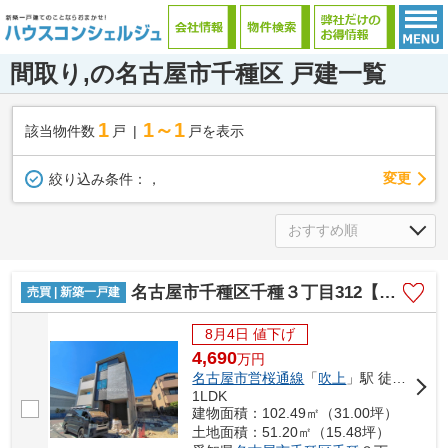
間取り,の名古屋市千種区 戸建一覧
1
1～1
該当物件数
戸
戸を表示
変更
絞り込み条件：
，
名古屋市千種区千種３丁目312【仲介手数料無料】新築一戸建て 3号棟
売買 | 新築一戸建
8月4日 値下げ
4,690
万
円
名古屋市営桜通線
「
吹上
」駅 徒歩5分
1LDK
建物面積：102.49㎡（31.00坪）
土地面積：51.20㎡（15.48坪）