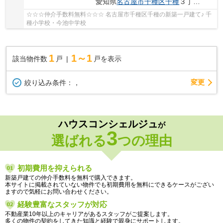
愛知県
名古屋市千種区
千種
３丁目312
☆☆☆仲介手数料無料☆☆☆ 名古屋市千種区千種の新築一戸建て♪ 千
種小学校・今池中学校
1
1～1
該当物件数
戸
戸を表示
変更
絞り込み条件：
，
ハウスコンシェルジュ
が
3
選ばれる
つの理由
初期費用を抑えられる
新築戸建ての仲介手数料を無料で購入できます。
本サイトに掲載されていない物件でも初期費用を無料にできるケースがござい
ますので気軽にお問い合わせください。
経験豊富なスタッフが対応
不動産業10年以上のキャリアがあるスタッフがご提案します。
多くの物件の契約をしてきた知識と経験で親身にサポートします。